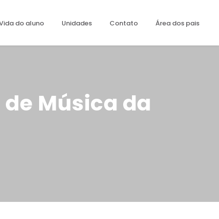
Vida do aluno
Unidades
Contato
Área dos pais
 de Música da