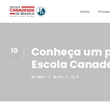
Início
Proces
Conheça um p
10
AGO
Escola Canade
BY
MKT
BLOG
0