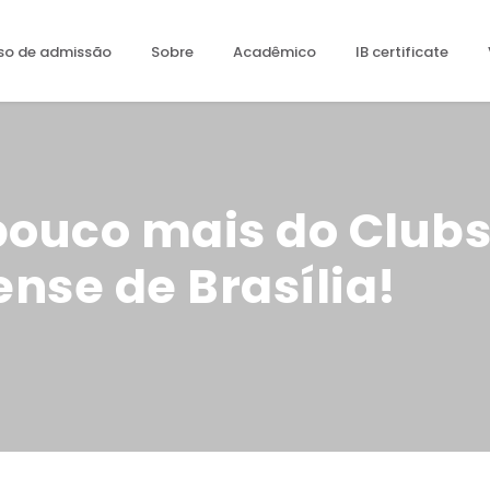
so de admissão
Sobre
Acadêmico
IB certificate
ouco mais do Clubs
nse de Brasília!