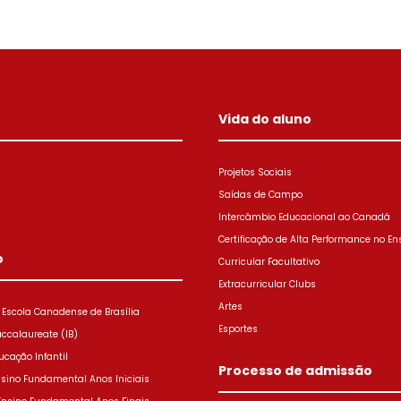
Vida do aluno
Projetos Sociais
Saídas de Campo
Intercâmbio Educacional ao Canadá
Certificação de Alta Performance no En
o
Curricular Facultativo
Extracurricular Clubs
Artes
Escola Canadense de Brasília
Esportes
accalaureate (IB)
ucação Infantil
Processo de admissão
nsino Fundamental Anos Iniciais