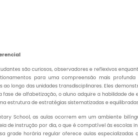
erencial
tudantes são curiosos, observadores e reflexivos enqu
stionamentos para uma compreensão mais profunda 
is ao longo das unidades transdisciplinares. Eles demon
a fase de alfabetização, o aluno adquire a habilidade de
a estrutura de estratégias sistematizadas e equilibrada
tary School, as aulas ocorrem em um ambiente bilín
ia de instrução por dia, o que é compatível às escolas i
ssa grade horária regular oferece aulas especializada