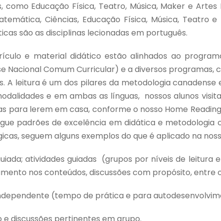
, como Educação Física, Teatro, Música, Maker e Artes P
atemática, Ciências, Educação Física, Música, Teatro e
ticas são as disciplinas lecionadas em português.
rículo e material didático estão alinhados ao programa
e Nacional Comum Curricular) e a diversos programas, cu
s. A leitura é um dos pilares da metodologia canadense 
modalidades e em ambas as línguas, nossos alunos visi
tras para lerem em casa, conforme o nosso Home Reading
egue padrões de excelência em didática e metodologia c
icas, seguem alguns exemplos do que é aplicado na noss
guiada; atividades guiadas (grupos por níveis de leitura 
mento nos conteúdos, discussões com propósito, entre o
independente (tempo de prática e para autodesenvolvimen
 e discussões pertinentes em grupo.