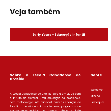
Veja também
Early Years – Educação Infantil
Sobre a Escola Canadense de
Sobre
Brasília
Welcome
A Escola Canadense de Brasília surgiu em 2005 com
Missão
o intuito de oferecer uma educação de excelência,
com metodologia internacional, para as crianças de
Destaques
Brasília. Imersão na língua inglesa, programas de
ensino reconhecidos no mundo inteiro e forte