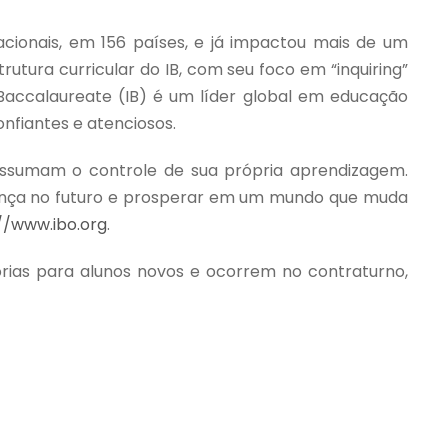
cionais, em 156 países, e já impactou mais de um
rutura curricular do IB, com seu foco em “inquiring”
al Baccalaureate (IB) é um líder global em educação
onfiantes e atenciosos.
assumam o controle de sua própria aprendizagem.
erença no futuro e prosperar em um mundo que muda
//www.ibo.org
.
atórias para alunos novos e ocorrem no contraturno,