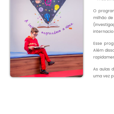
O program
milhão de 
(investiga
internacio
Esse prog
Além diss
rapidamen
As aulas d
uma vez p