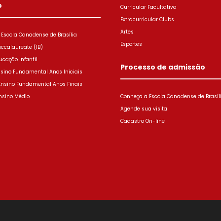
o
Curricular Facultativo
Extracurricular Clubs
Artes
Escola Canadense de Brasília
Esportes
accalaureate (IB)
ucação Infantil
Processo de admissão
nsino Fundamental Anos Iniciais
 Ensino Fundamental Anos Finais
nsino Médio
Conheça a Escola Canadense de Brasíl
Agende sua visita
Cadastro On-line