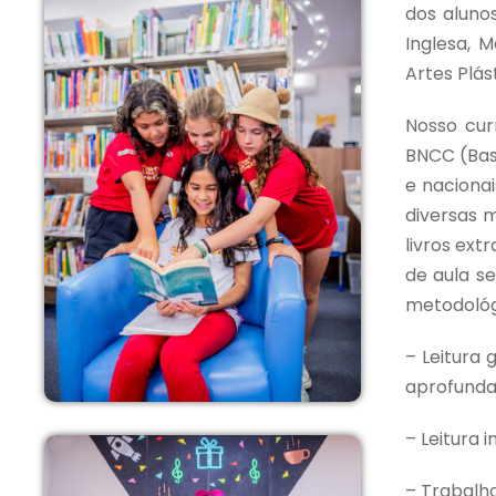
dos alunos
Inglesa, M
Artes Plás
Nosso cur
BNCC (Bas
e nacionai
diversas 
livros ex
de aula s
metodológ
– Leitura 
aprofunda
– Leitura 
– Trabalho