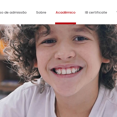
so de admissão
Sobre
Acadêmico
IB certificate