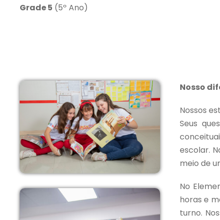
Grade 5
(5º Ano)
Nosso dif
Nossos es
Seus que
conceitua
escolar. N
meio de um
No Elemen
horas e me
turno. No