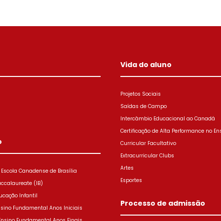
Vida do aluno
Projetos Sociais
Saídas de Campo
Intercâmbio Educacional ao Canadá
Certificação de Alta Performance no En
o
Curricular Facultativo
Extracurricular Clubs
Artes
Escola Canadense de Brasília
Esportes
accalaureate (IB)
ucação Infantil
Processo de admissão
nsino Fundamental Anos Iniciais
 Ensino Fundamental Anos Finais