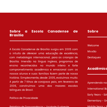
Sobre a Escola Canadense de
Sobre
Brasília
Welcome
A Escola Canadense de Brasília surgiu em 2005 com
Missão
o intuito de oferecer uma educação de excelência,
com metodologia internacional, para as crianças de
Destaques
Brasília. Imersão na língua inglesa, programas de
ensino reconhecidos no mundo inteiro e forte
Acadêmic
comprometimento acadêmico e emocional com os
nossos alunos e suas famílias fazem parte de nossa
história. Simplesmente, desde 2005, evoluímos muito.
A partir de 7 filhos de corajosos pais, em fevereiro de
Aprendendo na 
2006, construímos uma das maiores escolas
International B
bilíngues do Brasil.
Early Years - Ed
Política de Privacidade
Elementary - E
Middle Years -
Relatório de Transparência - Unidade Sudoeste