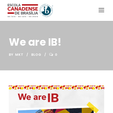
We are IB!
BY
MKT
BLOG
0