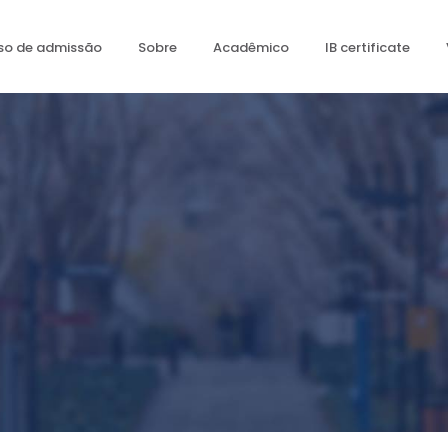
so de admissão
Sobre
Acadêmico
IB certificate