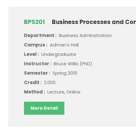
BPS201
Business Processes and Con
Department :
Business Adminstration
Campus :
Adman's Hall
Level :
Undergraduate
Instructor :
Bruce Willis (PhD)
Semester :
Spring 2019
Credit :
2.000
Method :
Lecture, Online
More Detail